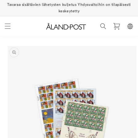
Ohita ja
Tavaraa sisältävien lähetysten kuljetus Yhdysvaltoihin on tilapäisesti
siirry
sisältöön
keskeytetty
Ostoskori
Siirry
tuotetietoihin