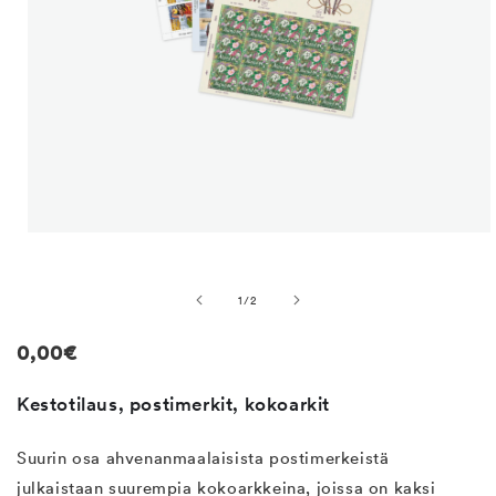
Avaa
aineisto
1
modaalisessa
/
1
/
2
ikkunassa
Normaalihinta
0,00€
Kestotilaus, postimerkit, kokoarkit
Suurin osa ahvenanmaalaisista postimerkeistä
julkaistaan suurempia kokoarkkeina, joissa on kaksi