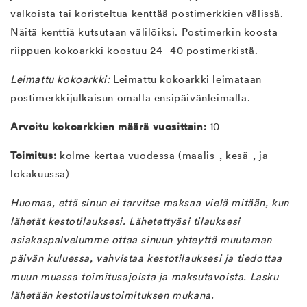
valkoista tai koristeltua kenttää postimerkkien välissä.
Näitä kenttiä kutsutaan välilöiksi. Postimerkin koosta
riippuen kokoarkki koostuu 24–40 postimerkistä.
Leimattu kokoarkki:
Leimattu kokoarkki leimataan
postimerkkijulkaisun omalla ensipäivänleimalla.
Arvoitu kokoarkkien määrä vuosittain:
10
Toimitus:
kolme kertaa vuodessa (maalis-, kesä-, ja
lokakuussa)
Huomaa, että sinun ei tarvitse maksaa vielä mitään, kun
lähetät kestotilauksesi. Lähetettyäsi tilauksesi
asiakaspalvelumme ottaa sinuun yhteyttä muutaman
päivän kuluessa, vahvistaa kestotilauksesi ja tiedottaa
muun muassa toimitusajoista ja maksutavoista. Lasku
lähetään kestotilaustoimituksen mukana.