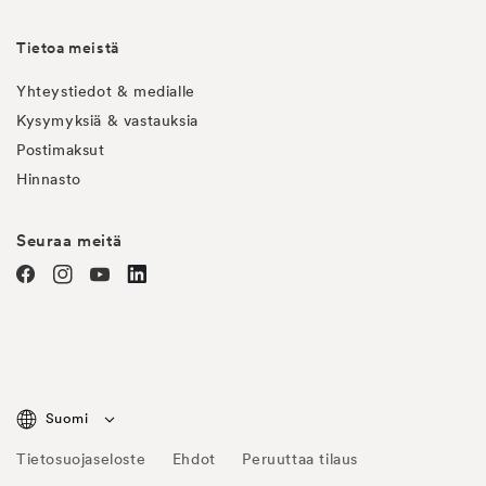
Tietoa meistä
Yhteystiedot & medialle
Kysymyksiä & vastauksia
Postimaksut
Hinnasto
Seuraa meitä
Facebook
Instagram
YouTube
linkedin
Suomi
Tietosuojaseloste
Ehdot
Peruuttaa tilaus