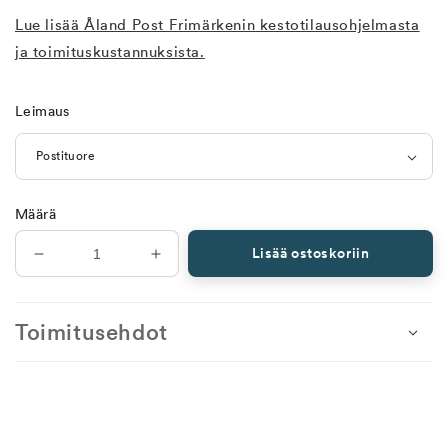
Lue lisää Åland Post Frimärkenin kestotilausohjelmasta
ja toimituskustannuksista.
Leimaus
Määrä
Lisää ostoskoriin
Vähennä
Lisää
tuotteen
tuotteen
Kestotilaus,
Kestotilaus,
postimerkit,
postimerkit,
Toimitusehdot
kokoarkit
kokoarkit
määrää
määrää