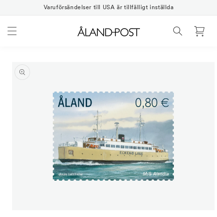
Gå
vidare
Varuförsändelser till USA är tillfälligt inställda
till
innehåll
Varukorg
vidare till
oduktinformation
Öppna