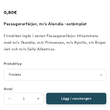
mediet
1
i
Regular
0,80€
modalfönster
price
Passagerarfärjor, m/s Alandia -ostämplat
Frimärket ingår i serien Passagerarfärjor tillsammans
med m/s Skandia, m/s Prinsessan, m/s Apollo, s/s Birger
Jarl och m/s Sally Albatross.
Produkttyp
Antal
Lägg i varukorgen
Minska
Öka
antal
antal