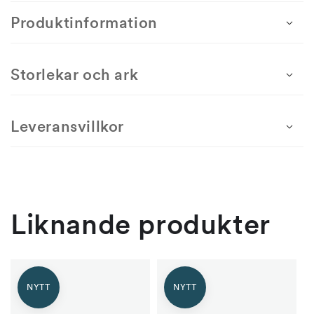
för
för
Passagerarfärjor,
Passagerarfärjor,
Produktinformation
m/s
m/s
Alandia
Alandia
-
-
Storlekar och ark
ostämplat
ostämplat
Leveransvillkor
Liknande produkter
NYTT
NYTT