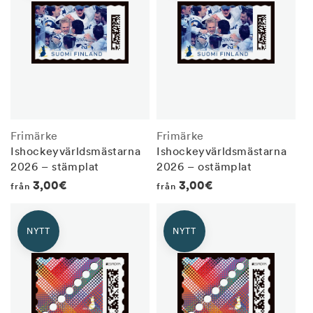
Frimärke
Frimärke
Ishockeyvärldsmästarna
Ishockeyvärldsmästarna
2026 – stämplat
2026 – ostämplat
Regular
3,00€
Regular
3,00€
från
från
price
price
NYTT
NYTT