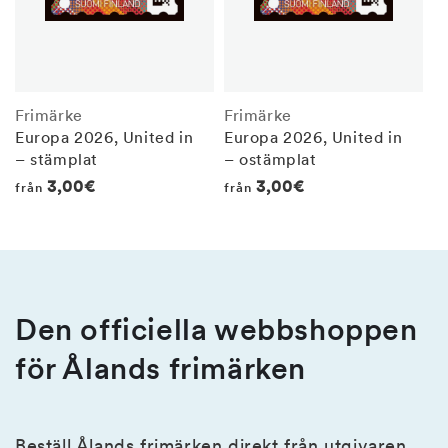
Frimärke
Frimärke
Europa 2026, United in
Europa 2026, United in
– stämplat
– ostämplat
Regular
3,00€
Regular
3,00€
från
från
price
price
Den officiella webbshoppen
för Ålands frimärken
Beställ Ålands frimärken direkt från utgivaren