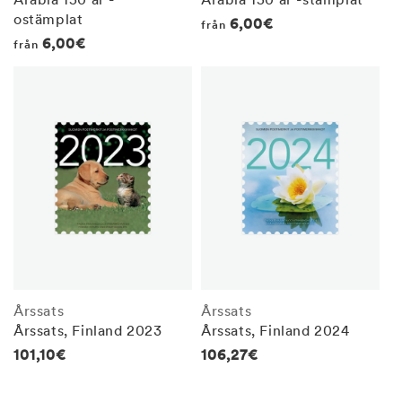
ostämplat
Regular
6,00€
från
Regular
6,00€
från
price
price
Årssats
Årssats
Årssats, Finland 2023
Årssats, Finland 2024
Regular
101,10€
Regular
106,27€
price
price