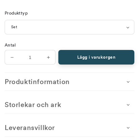
Produkttyp
Antal
Lägg i varukorgen
Minska
Öka
antal
antal
för
för
Lyckans
Lyckans
Produktinformation
blommor
blommor
–
–
stämplat
stämplat
Storlekar och ark
Leveransvillkor