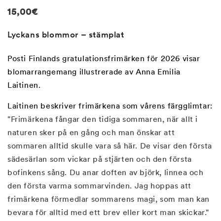
i
modalfönster
Regular
15,00€
price
Lyckans blommor – stämplat
Posti Finlands gratulationsfrimärken för 2026 visar
blomarrangemang illustrerade av Anna Emilia
Laitinen.
Laitinen beskriver frimärkena som vårens färgglimtar:
"Frimärkena fångar den tidiga sommaren, när allt i
naturen sker på en gång och man önskar att
sommaren alltid skulle vara så här. De visar den första
sädesärlan som vickar på stjärten och den första
bofinkens sång. Du anar doften av björk, linnea och
den första varma sommarvinden. Jag hoppas att
frimärkena förmedlar sommarens magi, som man kan
bevara för alltid med ett brev eller kort man skickar."