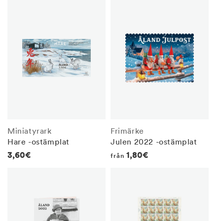
Miniatyrark
Frimärke
Hare -ostämplat
Julen 2022 -ostämplat
Regular
3,60€
Regular
1,80€
från
price
price