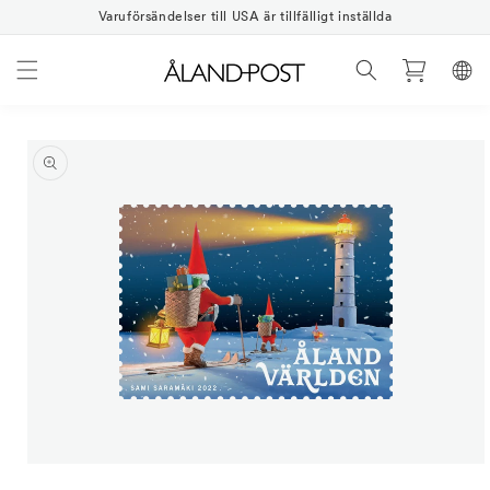
Gå
vidare
Varuförsändelser till USA är tillfälligt inställda
till
innehåll
Varukorg
vidare till
oduktinformation
Öppna
mediet