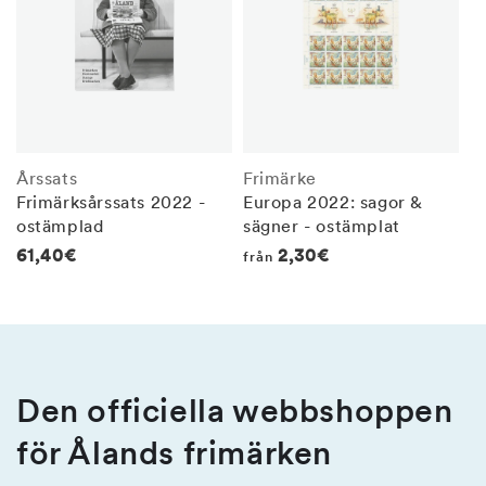
Årssats
Frimärke
Frimärksårssats 2022 -
Europa 2022: sagor &
ostämplad
sägner - ostämplat
Regular
61,40€
Regular
2,30€
från
price
price
Den officiella webbshoppen
för Ålands frimärken