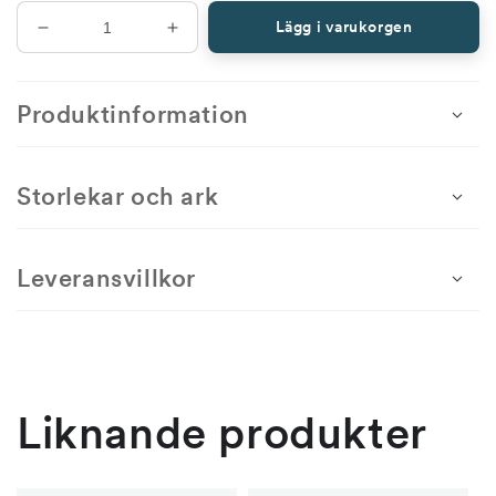
Lägg i varukorgen
Minska
Öka
antal
antal
för
för
Julen
Julen
Produktinformation
2022
2022
-
-
ostämplat
ostämplat
Storlekar och ark
Leveransvillkor
Liknande produkter