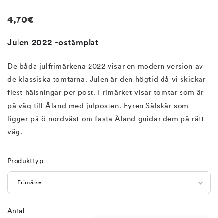
1
i
Regular
4,70€
modalfönster
price
Julen 2022 -ostämplat
De båda julfrimärkena 2022 visar en modern version av
de klassiska tomtarna. Julen är den högtid då vi skickar
flest hälsningar per post. Frimärket visar tomtar som är
på väg till Åland med julposten. Fyren Sälskär som
ligger på ö nordväst om fasta Åland guidar dem på rätt
väg.
Produkttyp
Antal