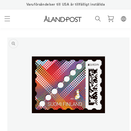
Gå
vidare
Varuförsändelser till USA är tillfälligt inställda
till
innehåll
Varukorg
vidare till
oduktinformation