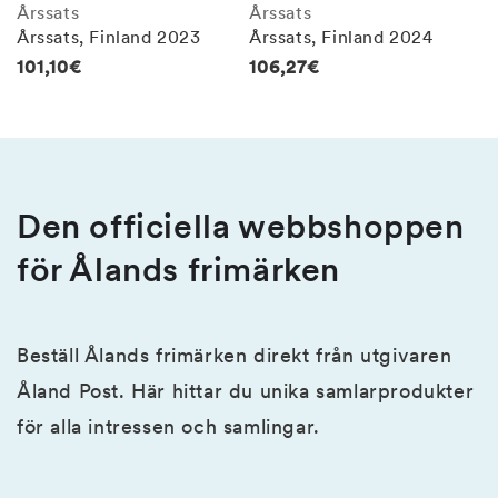
Årssats
Årssats
Årssats, Finland 2023
Årssats, Finland 2024
Regular
101,10€
Regular
106,27€
price
price
Den officiella webbshoppen
för Ålands frimärken
Beställ Ålands frimärken direkt från utgivaren
Åland Post. Här hittar du unika samlarprodukter
för alla intressen och samlingar.