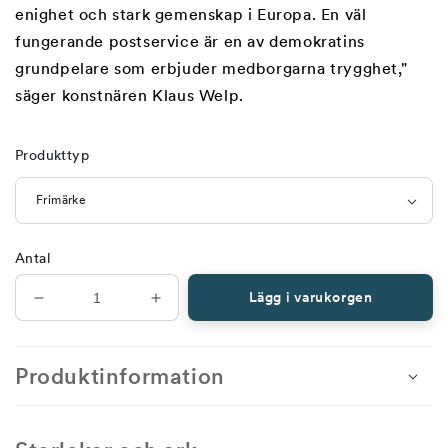
enighet och stark gemenskap i Europa. En väl
fungerande postservice är en av demokratins
grundpelare som erbjuder medborgarna trygghet,"
säger konstnären Klaus Welp.
Produkttyp
Antal
Lägg i varukorgen
Minska
Öka
antal
antal
för
för
Europa
Europa
Produktinformation
2026,
2026,
United
United
in
in