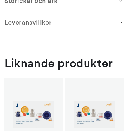
Storlekar och ark
–
–
ostämplat
ostämplat
Leveransvillkor
Liknande produkter