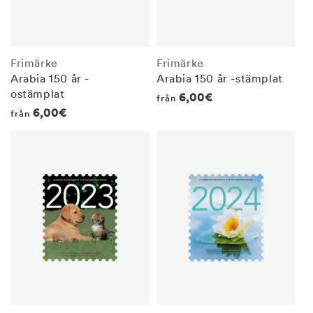
Frimärke
Frimärke
Arabia 150 år -
Arabia 150 år -stämplat
ostämplat
Regular
6,00€
från
Regular
6,00€
från
price
price