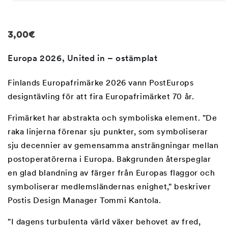
Öppna
mediet
1
i
Regular
3,00€
modalfönster
price
Europa 2026, United in – ostämplat
Finlands Europafrimärke 2026 vann PostEurops
designtävling för att fira Europafrimärket 70 år.
Frimärket har abstrakta och symboliska element. "De
raka linjerna förenar sju punkter, som symboliserar
sju decennier av gemensamma ansträngningar mellan
postoperatörerna i Europa. Bakgrunden återspeglar
en glad blandning av färger från Europas flaggor och
symboliserar medlemsländernas enighet," beskriver
Postis Design Manager Tommi Kantola.
"I dagens turbulenta värld växer behovet av fred,