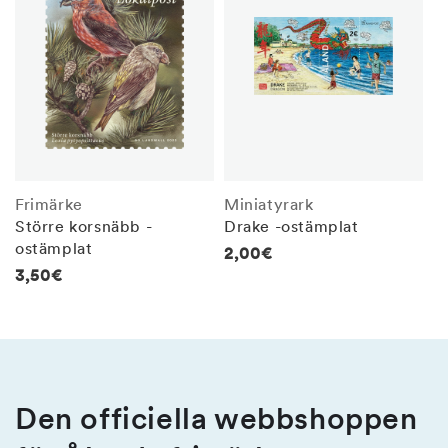
Frimärke
Miniatyrark
Större korsnäbb -
Drake -ostämplat
ostämplat
Regular
2,00€
Regular
3,50€
price
price
Den officiella webbshoppen