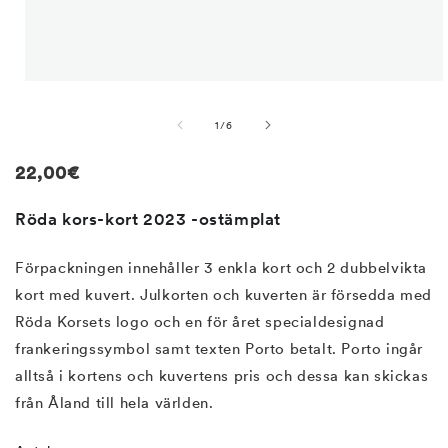
Öppna
mediet
1
av
1
/
6
i
modalfönster
Regular
22,00€
price
Röda kors-kort 2023 -ostämplat
Förpackningen innehåller 3 enkla kort och 2 dubbelvikta
kort med kuvert. Julkorten och kuverten är försedda med
Röda Korsets logo och en för året specialdesignad
frankeringssymbol samt texten Porto betalt. Porto ingår
alltså i kortens och kuvertens pris och dessa kan skickas
från Åland till hela världen.