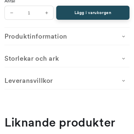
Antal
Lägg i varukorgen
Minska
Öka
antal
antal
för
för
Röda
Röda
Produktinformation
kors-
kors-
kort
kort
2023
2023
Storlekar och ark
-
-
ostämplat
ostämplat
Leveransvillkor
Liknande produkter