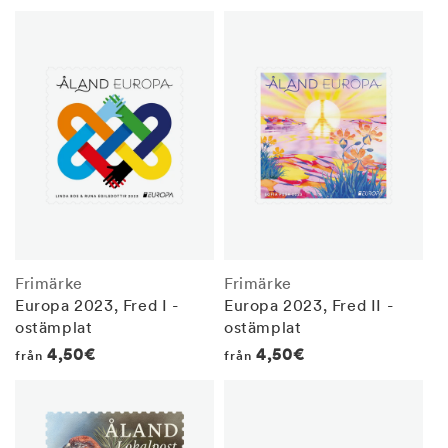
Frimärke
Frimärke
Europa 2023, Fred I -
Europa 2023, Fred II -
ostämplat
ostämplat
Regular
4,50€
Regular
4,50€
från
från
price
price