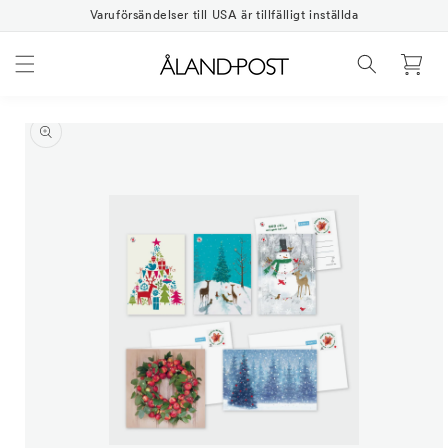
Gå
vidare
Varuförsändelser till USA är tillfälligt inställda
till
innehåll
Varukorg
vidare till
oduktinformation