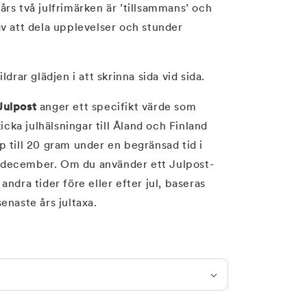
rs två julfrimärken är ’tillsammans’ och
av att dela upplevelser och stunder
ldrar glädjen i att skrinna sida vid sida.
Julpost
anger ett specifikt värde som
kicka julhälsningar till Åland och Finland
p till 20 gram under en begränsad tid i
december. Om du använder ett Julpost-
andra tider före eller efter jul, baseras
enaste års jultaxa.