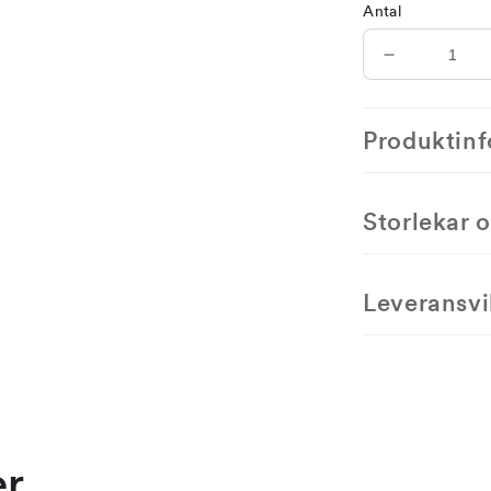
Antal
Minska
antal
för
Julen
Produktinf
2025,
motiv
I
Storlekar 
–
ostämplat
Leveransvi
er