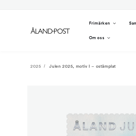
Gå
vidare
till
innehåll
Frimärken
Sam
Om oss
2025
Julen 2025, motiv I – ostämplat
Gå vidare till
produktinformation