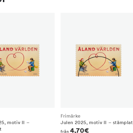
Frimärke
5, motiv II –
Julen 2025, motiv II – stämplat
t
Regular
4,70€
från