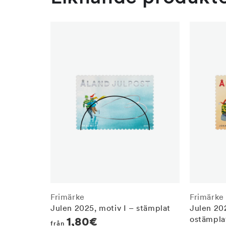
Frimärke
Frimärke
Julen 2025, motiv I – stämplat
Julen 202
ostämpla
Regular
1,80€
från