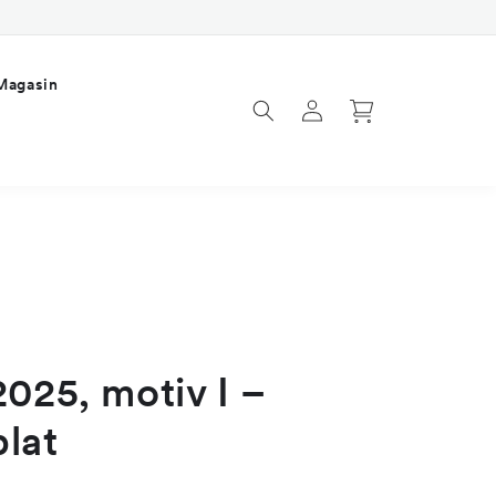
Magasin
Logga
Varukorg
in
2025, motiv I –
lat