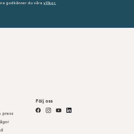
ra godkänner du våra
villkor.
Följ oss
& press
Facebook
Instagram
YouTube
linkedin
rågor
ll