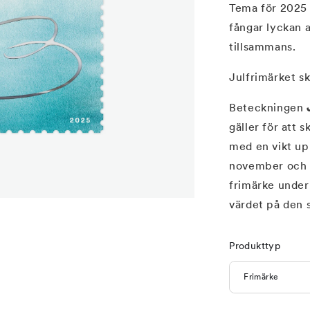
Tema för 2025 å
fångar lyckan 
tillsammans.
Julfrimärket ski
Beteckningen
gäller för att s
med en vikt up
november och 
frimärke under 
värdet på den s
Produkttyp