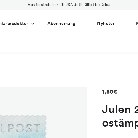
Varuförsändelser till USA är tillfälligt inställda
larprodukter
Abonnemang
Nyheter
Regular
1,80€
price
Julen 
ostämp