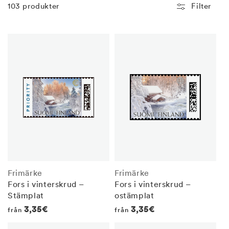
103 produkter
Filter
Frimärke
Frimärke
Fors i vinterskrud –
Fors i vinterskrud –
Stämplat
ostämplat
Regular
3,35€
Regular
3,35€
från
från
price
price