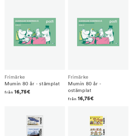
Frimärke
Frimärke
Mumin 80 år - stämplat
Mumin 80 år -
ostämplat
Regular
16,75€
från
Regular
16,75€
från
price
price