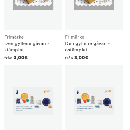
Frimärke
Frimärke
Den gyllene gåvan -
Den gyllene gåvan -
stämplat
ostämplat
Regular
3,00€
Regular
3,00€
från
från
price
price