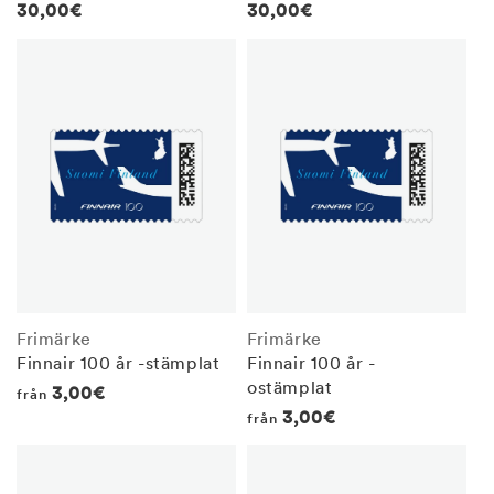
Regular
30,00€
Regular
30,00€
price
price
Frimärke
Frimärke
Finnair 100 år -stämplat
Finnair 100 år -
ostämplat
Regular
3,00€
från
Regular
3,00€
från
price
price