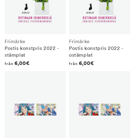
Frimärke
Frimärke
Postis konstpris 2022 -
Postis konstpris 2022 -
stämplat
ostämplat
Regular
6,00€
Regular
6,00€
från
från
price
price