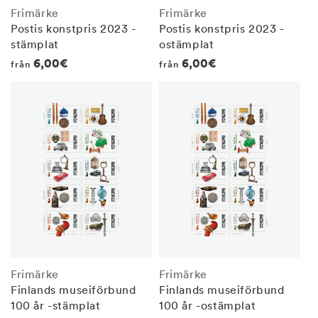
Frimärke
Frimärke
Postis konstpris 2023 -
Postis konstpris 2023 -
stämplat
ostämplat
Regular
6,00€
Regular
6,00€
från
från
price
price
Frimärke
Frimärke
Finlands museiförbund
Finlands museiförbund
100 år -stämplat
100 år -ostämplat