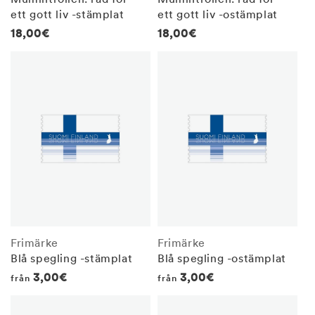
ett gott liv -stämplat
ett gott liv -ostämplat
Regular
18,00€
Regular
18,00€
price
price
Frimärke
Frimärke
Blå spegling -stämplat
Blå spegling -ostämplat
Regular
3,00€
Regular
3,00€
från
från
price
price