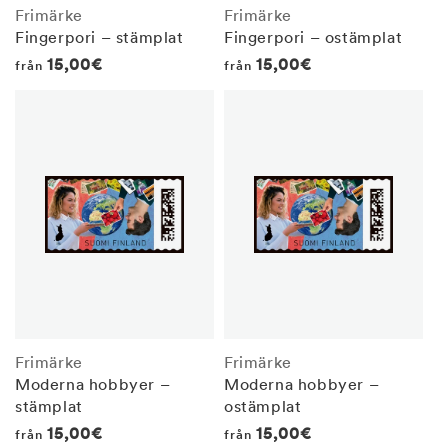
Frimärke
Frimärke
Fingerpori – stämplat
Fingerpori – ostämplat
Regular
15,00€
Regular
15,00€
från
från
price
price
Frimärke
Frimärke
Moderna hobbyer –
Moderna hobbyer –
stämplat
ostämplat
Regular
15,00€
Regular
15,00€
från
från