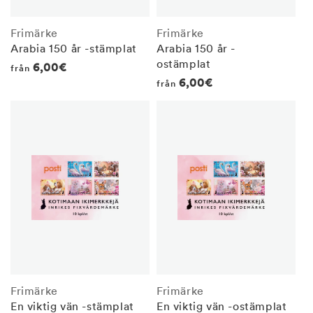
Frimärke
Frimärke
Arabia 150 år -stämplat
Arabia 150 år -
ostämplat
Regular
6,00€
från
Regular
6,00€
från
price
price
Frimärke
Frimärke
En viktig vän -stämplat
En viktig vän -ostämplat