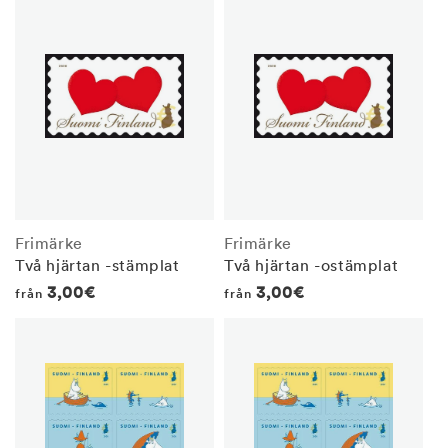
Frimärke
Frimärke
Två hjärtan -stämplat
Två hjärtan -ostämplat
Regular
3,00€
Regular
3,00€
från
från
price
price