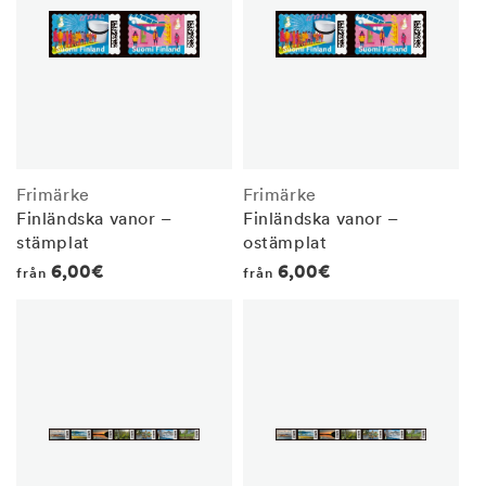
Frimärke
Frimärke
Finländska vanor –
Finländska vanor –
stämplat
ostämplat
Regular
6,00€
Regular
6,00€
från
från
price
price