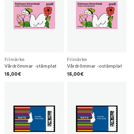
Frimärke
Frimärke
Vårdrömmar -stämplat
Vårdrömmar -ostämplat
Regular
15,00€
Regular
15,00€
price
price