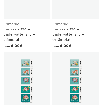
Frimärke
Frimärke
Europa 2024 –
Europa 2024 –
undervattensliv –
undervattensliv –
stämplat
ostämplat
Regular
6,00€
Regular
6,00€
från
från
price
price