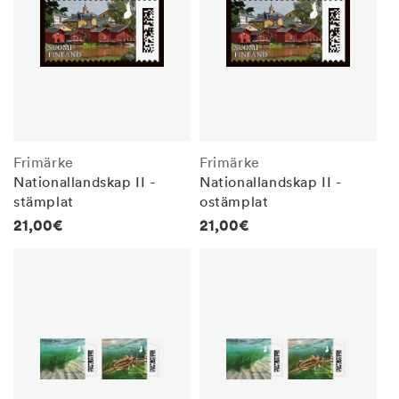
Frimärke
Frimärke
Nationallandskap II -
Nationallandskap II -
stämplat
ostämplat
Regular
21,00€
Regular
21,00€
price
price