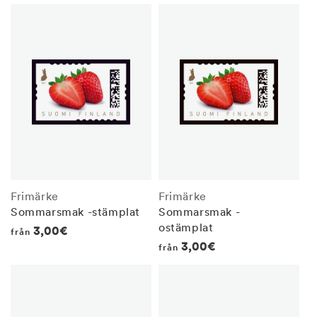
price
price
Frimärke
Frimärke
Sommarsmak -stämplat
Sommarsmak -
ostämplat
Regular
3,00€
från
Regular
3,00€
från
price
price