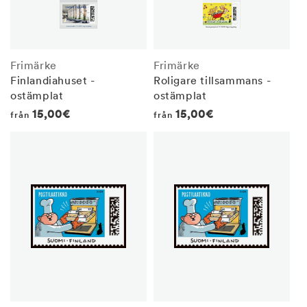
Frimärke
Frimärke
Finlandiahuset -
Roligare tillsammans -
ostämplat
ostämplat
Regular
15,00€
Regular
15,00€
från
från
price
price