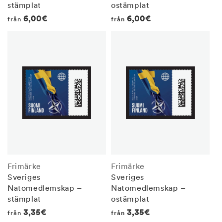
stämplat
ostämplat
Regular
6,00€
Regular
6,00€
från
från
price
price
Frimärke
Frimärke
Sveriges
Sveriges
Natomedlemskap –
Natomedlemskap –
stämplat
ostämplat
Regular
3,35€
Regular
3,35€
från
från