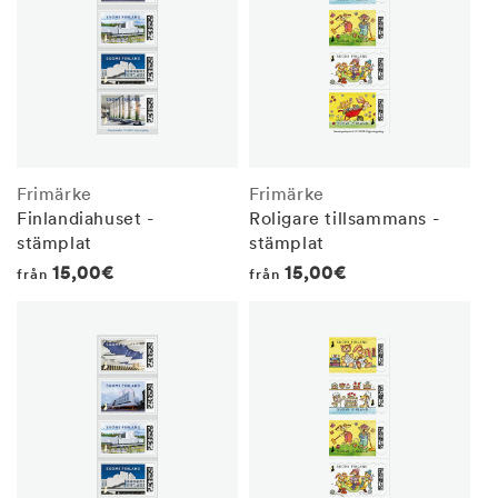
Frimärke
Frimärke
Finlandiahuset -
Roligare tillsammans -
stämplat
stämplat
Regular
15,00€
Regular
15,00€
från
från
price
price