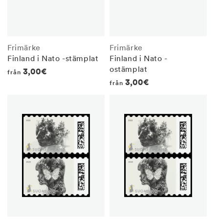
Frimärke
Frimärke
Finland i Nato -stämplat
Finland i Nato -
ostämplat
Regular
3,00€
från
Regular
3,00€
från
price
price