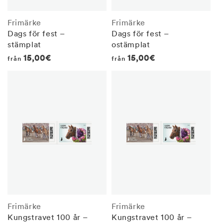
Frimärke
Frimärke
Dags för fest –
Dags för fest –
stämplat
ostämplat
Regular
15,00€
Regular
15,00€
från
från
price
price
Frimärke
Frimärke
Kungstravet 100 år –
Kungstravet 100 år –