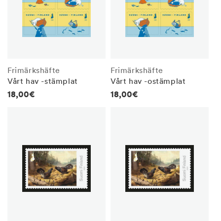
Frimärkshäfte
Frimärkshäfte
Vårt hav -stämplat
Vårt hav -ostämplat
Regular
18,00€
Regular
18,00€
price
price