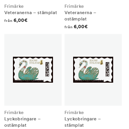
Frimärke
Frimärke
Veteranerna – stämplat
Veteranerna –
ostämplat
Regular
6,00€
från
Regular
6,00€
från
price
price
Frimärke
Frimärke
Lyckobringare –
Lyckobringare –
ostämplat
stämplat