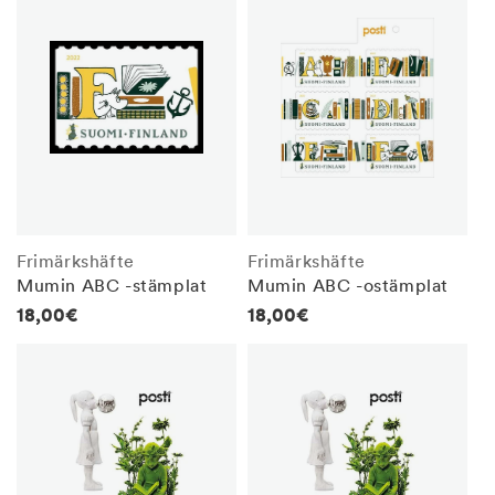
Frimärkshäfte
Frimärkshäfte
Mumin ABC -stämplat
Mumin ABC -ostämplat
Regular
18,00€
Regular
18,00€
price
price