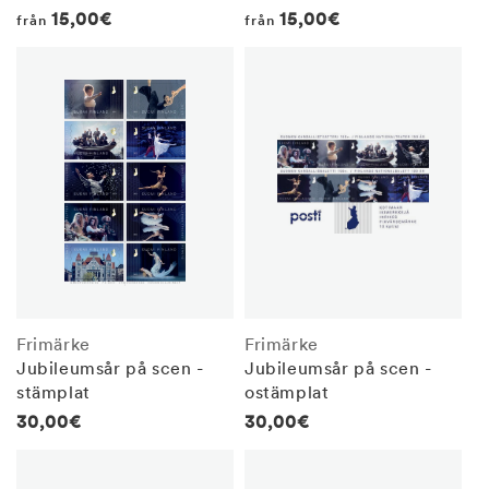
Regular
15,00€
Regular
15,00€
från
från
price
price
Frimärke
Frimärke
Jubileumsår på scen -
Jubileumsår på scen -
stämplat
ostämplat
Regular
30,00€
Regular
30,00€
price
price