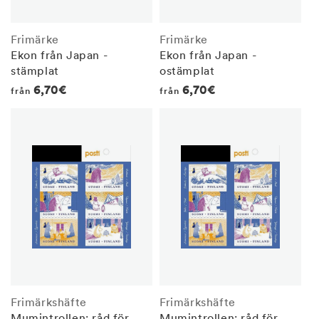
Frimärke
Frimärke
Ekon från Japan -
Ekon från Japan -
stämplat
ostämplat
Regular
6,70€
Regular
6,70€
från
från
price
price
Frimärkshäfte
Frimärkshäfte
Mumintrollen: råd för
Mumintrollen: råd för