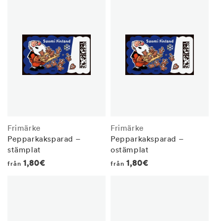
Frimärke
Frimärke
Pepparkaksparad –
Pepparkaksparad –
stämplat
ostämplat
Regular
1,80€
Regular
1,80€
från
från
price
price