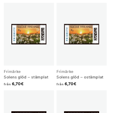
price
price
Frimärke
Frimärke
Solens glöd – stämplat
Solens glöd – ostämplat
Regular
6,70€
Regular
6,70€
från
från
price
price