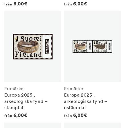
Regular
6,00€
Regular
6,00€
från
från
price
price
Frimärke
Frimärke
Europa 2025 ,
Europa 2025 ,
arkeologiska fynd –
arkeologiska fynd –
stämplat
ostämplat
Regular
6,00€
Regular
6,00€
från
från
price
price