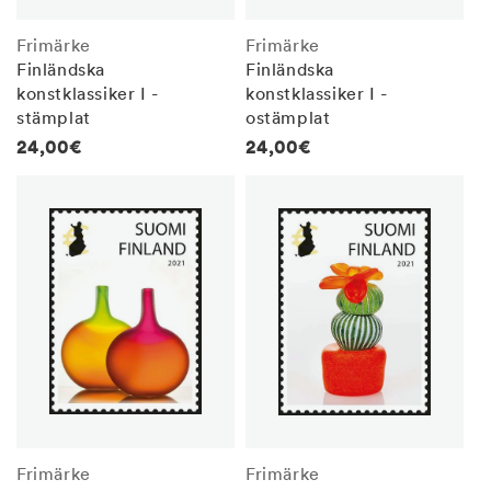
Frimärke
Frimärke
Finländska
Finländska
konstklassiker I -
konstklassiker I -
stämplat
ostämplat
Regular
24,00€
Regular
24,00€
price
price
Frimärke
Frimärke