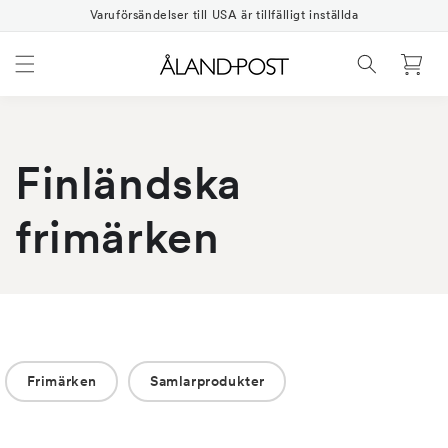
Gå
vidare
Varuförsändelser till USA är tillfälligt inställda
till
innehåll
Varukorg
Finländska
frimärken
Frimärken
Samlarprodukter