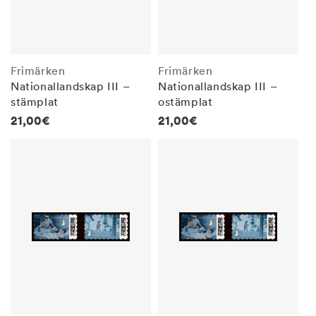
Frimärken
Frimärken
Nationallandskap III –
Nationallandskap III –
stämplat
ostämplat
Regular
21,00€
Regular
21,00€
price
price