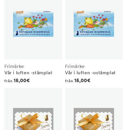
Frimärke
Frimärke
Vår i luften -stämplat
Vår i luften -ostämplat
Regular
15,00€
Regular
15,00€
från
från
price
price