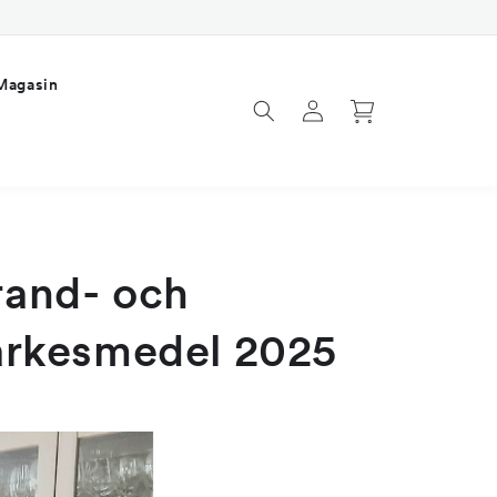
Magasin
Logga
Varukorg
in
rand- och
ärkesmedel 2025