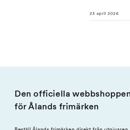
23 april 2026
Den officiella webbshoppe
för Ålands frimärken
Beställ Ålands frimärken direkt från utgivaren