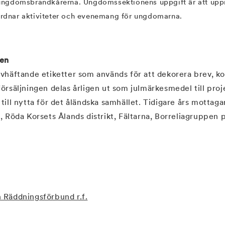
ungdomsbrandkårerna. Ungdomssektionens uppgift är att uppm
dnar aktiviteter och evenemang för ungdomarna.
ken
lvhäftande etiketter som används för att dekorera brev, ko
örsäljningen delas årligen ut som julmärkesmedel till proj
till nytta för det åländska samhället. Tidigare års mottaga
t, Röda Korsets Ålands distrikt, Fältarna, Borreliagruppen
:
 Räddningsförbund r.f.