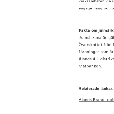
verksamheten via 
engagemang och or
Fakta om julmär
Julmärkena är sjä
Överskottet från f
föreningar som är 
Ålands 4H-distrik
Matbanken.
Relaterade länkar
Ålands Brand- och