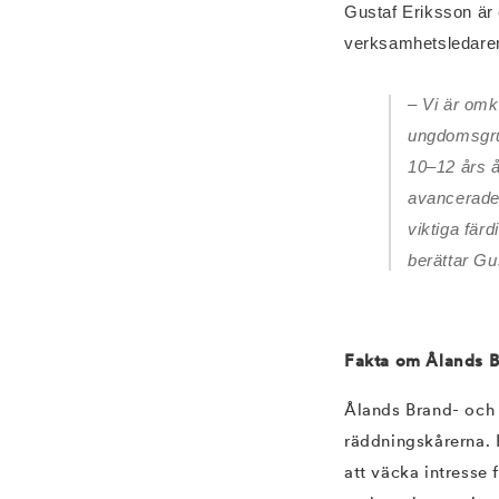
Gustaf Eriksson är 
verksamhetsledaren 
– Vi är omk
ungdomsgru
10–12 års å
avancerade 
viktiga fär
berättar Gu
Fakta om Ålands 
Ålands Brand- och 
räddningskårerna. F
att väcka intresse 