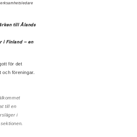
 verksamhetsledare
rken till Ålands
 i Finland – en
ott för det
t och föreningar.
 välkommet
 till en
rsläger i
sektionen.