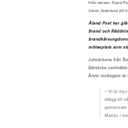
Från vänster: Åland Po
Simon Söderlund (till 
Åland Post har glä
Brand och Räddnin
brandkårsungdomarn
mötesplats som st
Julmärkena från Åla
åländska samhället. 
Årets mottagare är
– Vi är myc
tillägg til
gemensam re
Masku i so