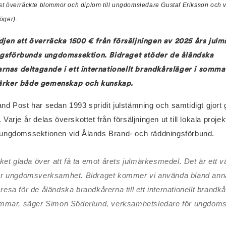
st överräckte blommor och diplom till ungdomsledare Gustaf Eriksson och
höger).
djen att överräcka 1500 € från försäljningen av 2025 års julmä
gsförbunds ungdomssektion. Bidraget stöder de åländska
as deltagande i ett internationellt brandkårsläger i sommar
ärker både gemenskap och kunskap.
nd Post har sedan 1993 spridit julstämning och samtidigt gjort g
Varje år delas överskottet från försäljningen ut till lokala projek
 ungdomssektionen vid Ålands Brand- och räddningsförbund.
ket glada över att få ta emot årets julmärkesmedel. Det är ett
l vår ungdomsverksamhet. Bidraget kommer vi använda bland annat
sa för de åländska brandkårerna till ett internationellt brandkå
mmar, säger Simon Söderlund, verksamhetsledare för ungdoms