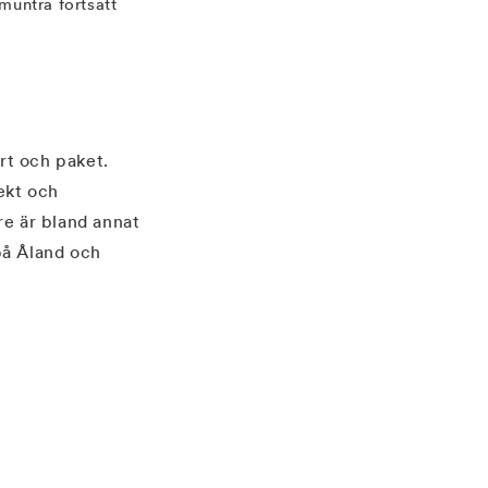
untra fortsatt
rt och paket.
ekt och
re är bland annat
 på Åland och