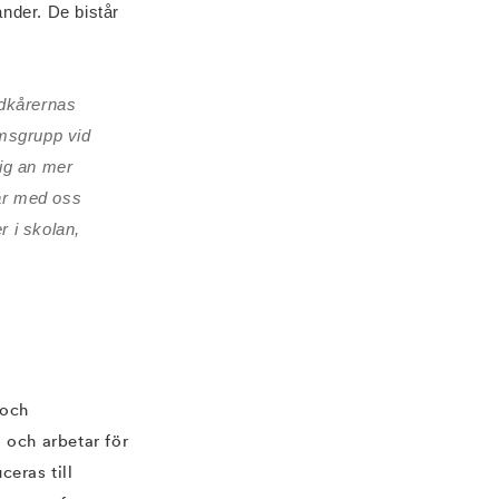
nder. De bistår
ndkårernas
msgrupp vid
sig an mer
år med oss
r i skolan,
 och
 och arbetar för
eras till