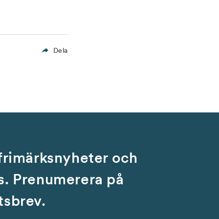
Dela
 frimärksnyheter och
s. Prenumerera på
tsbrev.