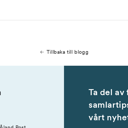
Tillbaka till blogg
n
Ta del av
samlartip
vårt nyhe
 Åland Post.