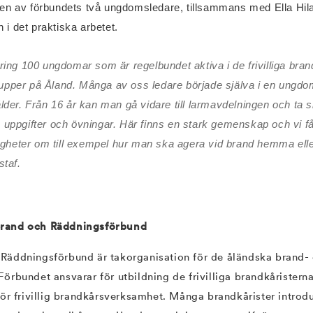
en av förbundets två ungdomsledare, tillsammans med Ella Hila
i det praktiska arbetet.
ring 100 ungdomar som är regelbundet aktiva i de frivilliga bra
pper på Åland. Många av oss ledare började själva i en ungdo
lder. Från 16 år kan man gå vidare till larmavdelningen och ta 
uppgifter och övningar. Här finns en stark gemenskap och vi f
digheter om till exempel hur man ska agera vid brand hemma elle
staf.
Brand och Räddningsförbund
Räddningsförbund är takorganisation för de åländska brand-
örbundet ansvarar för utbildning de frivilliga brandkåristerna
för frivillig brandkårsverksamhet.
Många brandkårister introduc