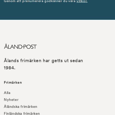
Genom att prenumerera godkänner du våra
villkor.
Ålands frimärken har getts ut sedan
1984.
Frimärken
Alla
Nyheter
Åländska frimärken
Finländska frimärken