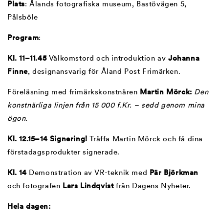
Plats
: Ålands fotografiska museum, Bastövägen 5,
Pålsböle
Program
:
Kl. 11–11.45
Välkomstord och introduktion av
Johanna
Finne
, designansvarig för Åland Post Frimärken.
Föreläsning med frimärkskonstnären
Martin Mörck:
Den
konstnärliga linjen från 15 000 f.Kr. – sedd genom mina
ögon.
Kl. 12.15–14 Signering!
Träffa Martin Mörck och få dina
förstadagsprodukter signerade.
Kl. 14
Demonstration av VR-teknik med
Pär Björkman
och fotografen
Lars Lindqvist
från Dagens Nyheter.
Hela dagen: