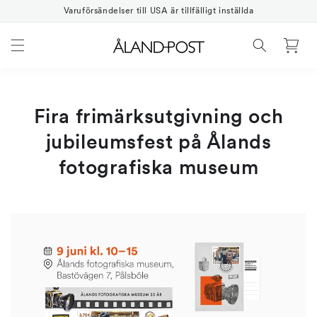
Gå
vidare
Varuförsändelser till USA är tillfälligt inställda
till
innehåll
Varukorg
Fira frimärksutgivning och
jubileumsfest på Ålands
fotografiska museum