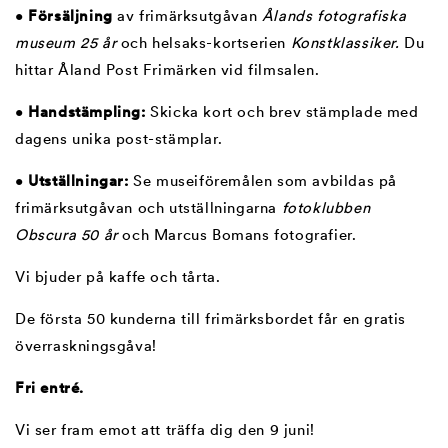
•
Försäljning
av frimärksutgåvan
Ålands fotografiska
museum 25 år
och helsaks-kortserien
Konstklassiker.
Du
hittar Åland Post Frimärken vid filmsalen.
•
Handstämpling:
Skicka kort och brev stämplade med
dagens unika post-stämplar.
•
Utställningar:
Se museiföremålen som avbildas på
frimärksutgåvan och utställningarna
fotoklubben
Obscura 50 år
och Marcus Bomans fotografier.
Vi bjuder på kaffe och tårta.
De första 50 kunderna till frimärksbordet får en gratis
överraskningsgåva!
Fri entré.
Vi ser fram emot att träffa dig den 9 juni!