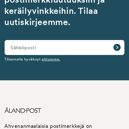
keräilyvinkkeihin. Tilaa
uutiskirjeemme.
Sähköposti
Tilaamalla hyväksyt
ehtomme.
Ahvenanmaalaisia postimerkkejä on