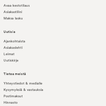
Avaa kestotilaus
Asiakastilini
Maksa lasku
Uutisia
Ajankohtaista
Asiakaslehti
Leimat
Uutiskirje
Tietoa meistä
Yhteystiedot & medialle
Kysymyksiä & vastauksia
Postimaksut
Hinnasto