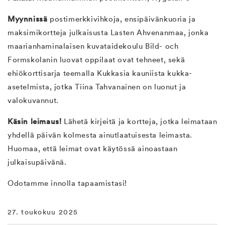
Myynnissä
postimerkkivihkoja, ensipäivänkuoria ja
maksimikortteja julkaisusta Lasten Ahvenanmaa, jonka
maarianhaminalaisen kuvataidekoulu Bild- och
Formskolanin luovat oppilaat ovat tehneet, sekä
ehiökorttisarja teemalla Kukkasia kauniista kukka-
asetelmista, jotka Tiina Tahvanainen on luonut ja
valokuvannut.
Käsin leimaus!
Lähetä kirjeitä ja kortteja, jotka leimataan
yhdellä päivän kolmesta ainutlaatuisesta leimasta.
Huomaa, että leimat ovat käytössä ainoastaan
julkaisupäivänä.
Odotamme innolla tapaamistasi!
27. toukokuu 2025