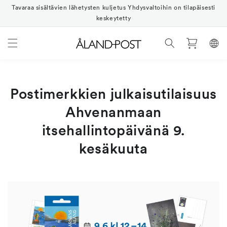
Ohita ja
Tavaraa sisältävien lähetysten kuljetus Yhdysvaltoihin on tilapäisesti
siirry
sisältöön
keskeytetty
Ostoskori
Postimerkkien julkaisutilaisuus
Ahvenanmaan
itsehallintopäivänä 9.
kesäkuuta