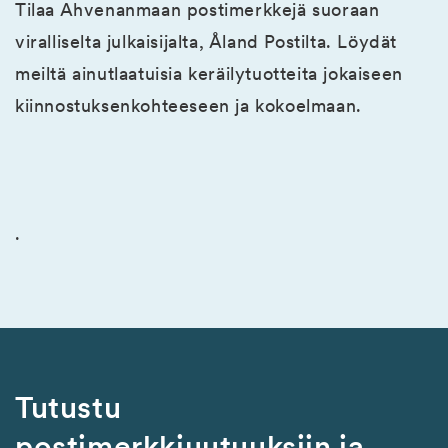
Tilaa Ahvenanmaan postimerkkejä suoraan
viralliselta julkaisijalta, Åland Postilta. Löydät
meiltä ainutlaatuisia keräilytuotteita jokaiseen
kiinnostuksenkohteeseen ja kokoelmaan.
.
Tutustu
postimerkkiuutuuksiin ja