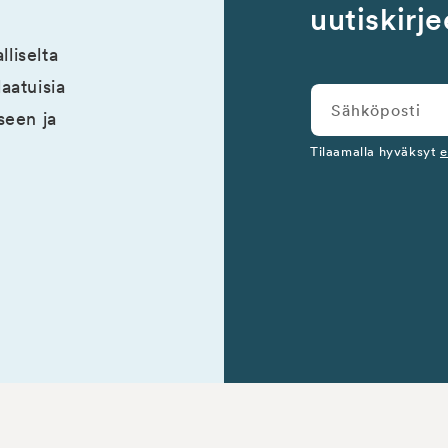
uutiskir
liselta
laatuisia
Sähköposti
seen ja
Tilaamalla hyväksyt
e