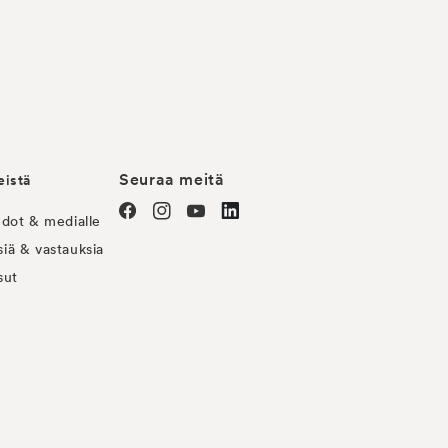
Seuraa meitä
eistä
edot & medialle
Facebook
Instagram
YouTube
linkedin
iä & vastauksia
sut