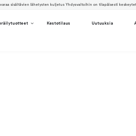
varaa sisältävien lähetysten kuljetus Yhdysvaltoihin on tilapäisesti keskeyte
eräilytuotteet
Kestotilaus
Uutuuksia