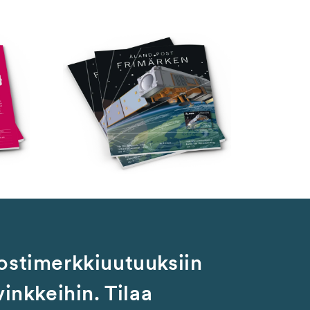
ostimerkkiuutuuksiin
vinkkeihin. Tilaa