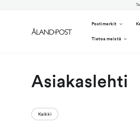
Ohita ja
Ta
siirry
sisältöön
Postimerkit
K
Tietoa meistä
Asiakaslehti
Kaikki