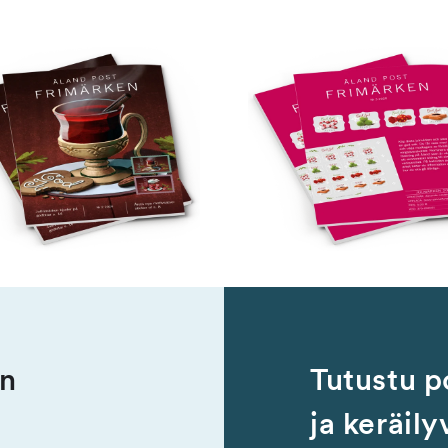
en
Tutustu p
ja keräily