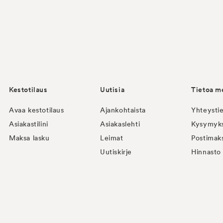
Kestotilaus
Uutisia
Tietoa m
Avaa kestotilaus
Ajankohtaista
Yhteysti
Asiakastilini
Asiakaslehti
Kysymyks
Maksa lasku
Leimat
Postimak
Uutiskirje
Hinnasto