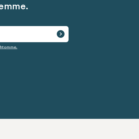
jeemme.
htomme.